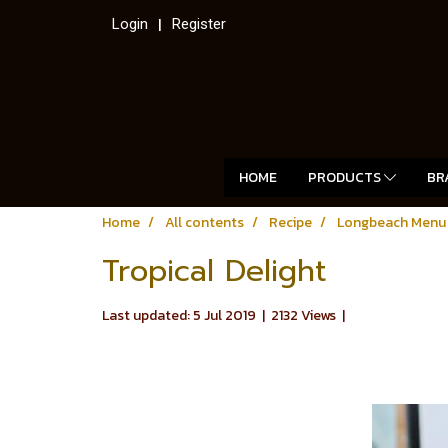
Login
Register
HOME
PRODUCTS
BR
Home
All contents
Recipe
Longbeach Menu
Tropical Delight
Last updated: 5 Jul 2019
|
2132 Views
|