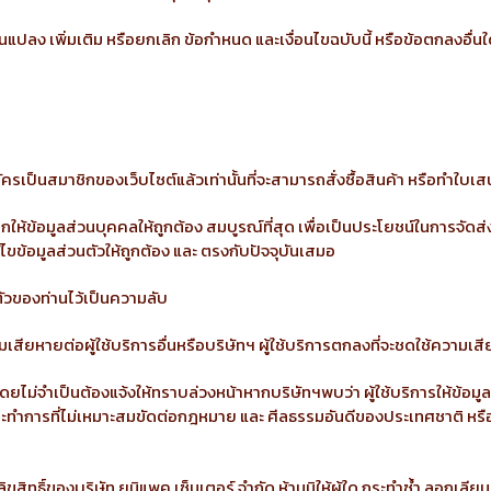
ยนแปลง เพิ่มเติม หรือยกเลิก ข้อกำหนด และเงื่อนไขฉบับนี้ หรือข้อตกลงอื่นใ
สมัครเป็นสมาชิกของเว็บไซต์แล้วเท่านั้นที่จะสามารถสั่งซื้อสินค้า หรือทำใ
ให้ข้อมูลส่วนบุคคลให้ถูกต้อง สมบูรณ์ที่สุด เพื่อเป็นประโยชน์ในการจัดส
้ไขข้อมูลส่วนตัวให้ถูกต้อง และ ตรงกับปัจจุบันเสมอ
นตัวของท่านไว้เป็นความลับ
ความเสียหายต่อผู้ใช้บริการอื่นหรือบริษัทฯ ผู้ใช้บริการตกลงที่จะชดใช้ความเส
ีโดยไม่จำเป็นต้องแจ้งให้ทราบล่วงหน้าหากบริษัทฯพบว่า ผู้ใช้บริการให้ข้อมู
ะทำการที่ไม่เหมาะสมขัดต่อกฎหมาย และ ศีลธรรมอันดีของประเทศชาติ หรือ มีเห
นลิขสิทธิ์ของบริษัท ยูนิแพค เซ็นเตอร์ จำกัด ห้ามมิให้ผู้ใด กระทำซ้ำ ลอก