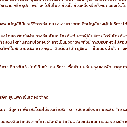
ำข้อความ หรือ รูปภาพต่างๆไปใช้ไม่ว่าส่วนใดส่วนหนึ่งหรือทั้งหมดของเว็บ
หากตรวจพบบัญชีที่มีประวัติการฉ้อโกง และสามารถยกเลิกบัญชีของผู้ใช้บร
โดยตรง โดยจะติดต่อผ่านทางอีเมล์ และ โทรศัพท์ หากผู้ใช้บริการ ได้รับโทรศัพท
ำระเงิน ให้ท่านสงสัยไว้ก่อนว่า อาจเป็นมิจฉาชีพ *ทั้งนี้ ทางบริษัทฯจะไม
บโทรศัพท์ในลักษณะดังกล่าว กรุณาติดต่อบริษัท ยูนิแพค เซ็นเตอร์ จำกั
บริการเกี่ยวกับเว็บไซต์ สินค้าและบริการ เพื่อนำไปปรับปรุง และพัฒนาค
ริษัท ยูนิแพค เซ็นเตอร์ จำกัด
รวมภาษีมูลค่าเพิ่มแล้วโดยไม่รวมค่าบริการการจัดส่งซึ่งราคาของสินค้าอาจ
มของสินค้าหลังจากที่ท่านเลือกสินค้าเรียบร้อยแล้ว และค่าขนส่งอาจมีกา