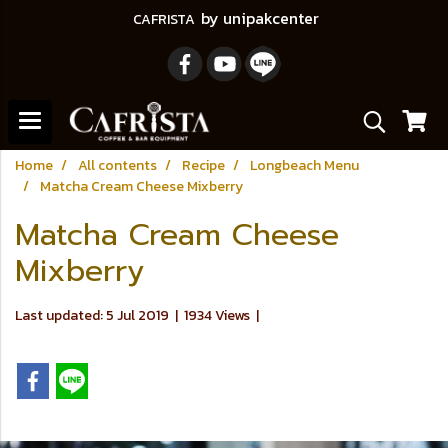
by unipakcenter
CAFRISTA
Home
All contents
Recipe
Longbeach Menu
Matcha Cream Cheese Mixberry
Matcha Cream Cheese
Mixberry
Last updated: 5 Jul 2019
|
1934 Views
|