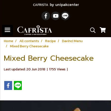
by unipakcenter
CAFRISTA
Home
All contents
Recipe
Davinci Menu
Mixed Berry Cheesecake
Mixed Berry Cheesecake
Last updated: 20 Jun 2018
|
1755 Views
|