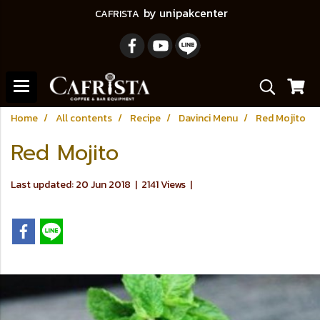
by unipakcenter
CAFRISTA
Home
All contents
Recipe
Davinci Menu
Red Mojito
Red Mojito
Last updated: 20 Jun 2018
|
2141 Views
|