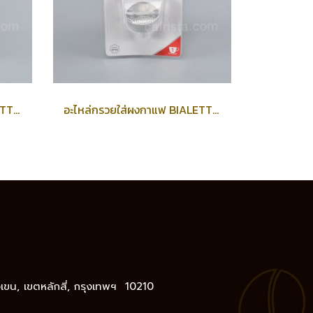
อะไหล่กรวยใส่ผงกาแฟ BIALETTI Coffee Funnel (2-cup) for Musa
อะไหล่กรวยใส่ผงกาแฟ BIALETTI Coffee Funnel (1-cup)
างเขน, เขตหลักสี่, กรุงเทพฯ 10210