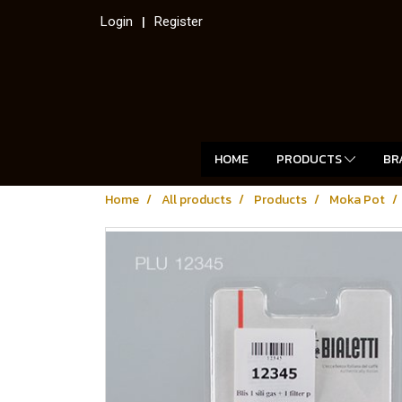
Login
Register
HOME
PRODUCTS
BR
Home
All products
Products
Moka Pot