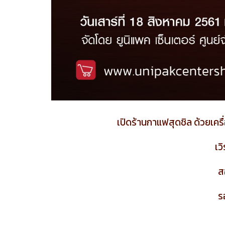
เปิดร้านกาแฟสุดชิล ด้วยเ
เว
ส
ร