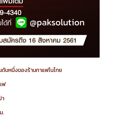
นดับหนึ่งของร้านกาแฟในไทย
าแฟ
่า
น.