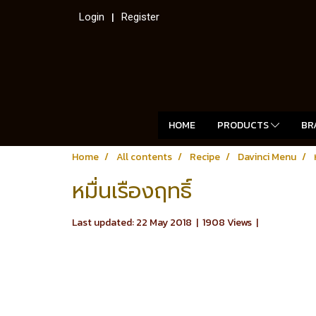
Login
Register
HOME
PRODUCTS
BR
Home
All contents
Recipe
Davinci Menu
หมื่นเรืองฤทธิ์
Last updated: 22 May 2018
|
1908 Views
|