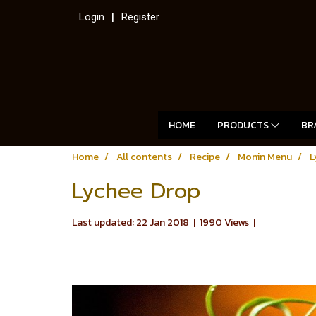
Login
Register
HOME
PRODUCTS
BR
Home
All contents
Recipe
Monin Menu
L
Lychee Drop
Last updated: 22 Jan 2018
|
1990 Views
|