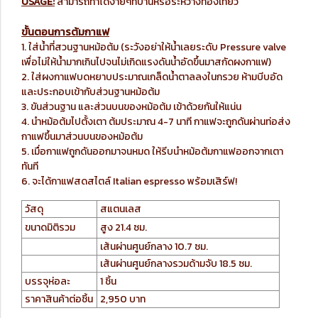
USAGE:
สามารถทำได้ง่ายๆที่บ้านหรือระหว่างท่องเที่ยว
ขั้นตอนการต้มกาแฟ
1. ใส่น้ำที่สวนฐานหม้อต้ม (ระวังอย่าให้น้ำเลยระดับ Pressure valve
เพื่อไม่ให้น้ำมากเกินไปจนไม่เกิดแรงดันน้ำอัดขึ้นมาสกัดผงกาแฟ)
2. ใส่ผงกาแฟบดหยาบประมาณเกล็ดน้ำตาลลงในกรวย ห้ามบีบอัด
และประกอบเข้ากับส่วนฐานหม้อต้ม
3. ขันส่วนฐาน และส่วนบนของหม้อต้ม เข้าด้วยกันให้แน่น
4. นำหม้อต้มไปตั้งเตา ต้มประมาณ 4-7 นาที กาแฟจะถูกดันผ่านท่อส่ง
กาแฟขึ้นมาส่วนบนของหม้อต้ม
5. เมื่อกาแฟถูกดันออกมาจนหมด ให้รีบนำหม้อต้มกาแฟออกจากเตา
ทันที
6. จะได้กาแฟสดสไตล์ Italian espresso พร้อมเสิร์ฟ!
วัสดุ
สแตนเลส
ขนาดมิติรวม
สูง 21.4 ซม.
เส้นผ่านศูนย์กลาง 10.7 ซม.
เส้นผ่านศูนย์กลางรวมด้ามจับ 18.5 ซม.
บรรจุห่อละ
1 ชิ้น
ราคาสินค้าต่อชิ้น
2,950 บาท