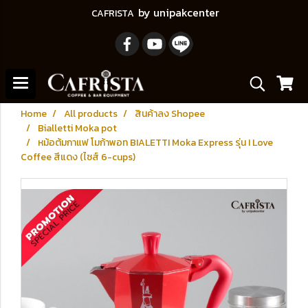
by unipakcenter
CAFRISTA
Home
All products
สินค้าลง Shopee
Bialletti Moka pot
หม้อต้มกาแฟ โมก้าพอท BIALETTI Moka Express รุ่น I Love
Coffee สีแดง (ไซส์ 6-cups)