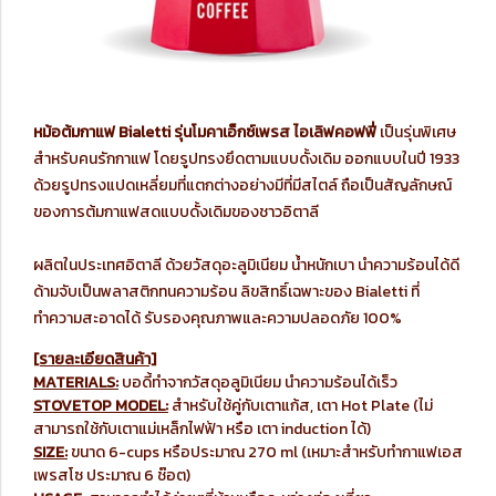
หม้อต้มกาแฟ Bialetti รุ่นโมคาเอ็กซ์เพรส ไอเลิฟคอฟฟี่
เป็นรุ่นพิเศษ
สำหรับคนรักกาแฟ โดยรูปทรงยึดตามแบบดั้งเดิม ออกแบบในปี 1933
ด้วยรูปทรงแปดเหลี่ยมที่แตกต่างอย่างมีที่มีสไตล์ ถือเป็นสัญลักษณ์
ของการต้มกาแฟสดแบบดั้งเดิมของชาวอิตาลี
ผลิตในประเทศอิตาลี ด้วยวัสดุอะลูมิเนียม น้ำหนักเบา นำความร้อนได้ดี
ด้ามจับเป็นพลาสติกทนความร้อน ลิขสิทธิ์เฉพาะของ Bialetti ที่
ทำความสะอาดได้ รับรองคุณภาพและความปลอดภัย 100%
[รายละเอียดสินค้า]
MATERIALS:
บอดี้ทำจากวัสดุอลูมิเนียม นำความร้อนได้เร็ว
STOVETOP MODEL:
สำหรับใช้คู่กับเตาแก้ส, เตา Hot Plate (ไม่
สามารถใช้กับเตาแม่เหล็กไฟฟ้า หรือ เตา induction ได้)
SIZE:
ขนาด 6-cups หรือประมาณ 270 ml (เหมาะสำหรับทำกาแฟเอส
เพรสโซ ประมาณ 6 ช๊อต)