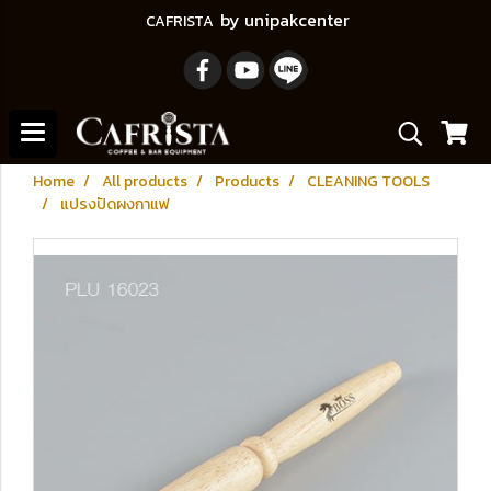
by unipakcenter
CAFRISTA
Home
All products
Products
CLEANING TOOLS
แปรงปัดผงกาแฟ