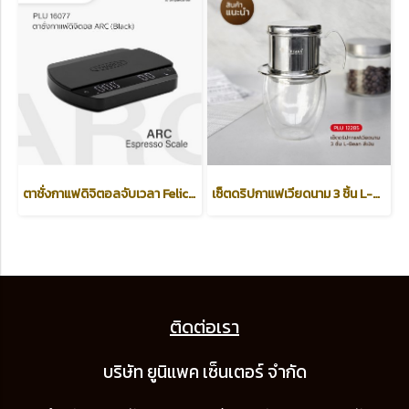
ตาชั่งกาแฟดิจิตอลจับเวลา Felicita รุ่น ARC /Espresso Scale/ Black
เซ็ตดริปกาแฟเวียดนาม 3 ชิ้น L-Bean สีเงิน (Vietnamese Coffee Set)
ติดต่อเรา
บริษัท ยูนิแพค เซ็นเต
อร์ จำกัด