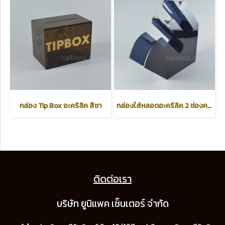
กล่อง Tip Box อะคริลิค สีชา
กล่องใส่หลอดอะคริลิค 2 ช่องครึ่ง สีดำใส
ติดต่อเรา
บริษัท ยูนิแพค เซ็นเต
อร์ จำกัด