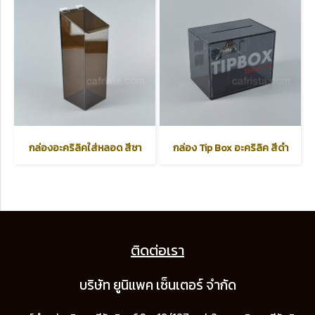
กล่องอะคริลิคใส่หลอด สีชา
กล่อง Tip Box อะคริลิค สีดำ
ติดต่อเรา
บริษัท ยูนิแพค เซ็นเต
อร์ จำกัด