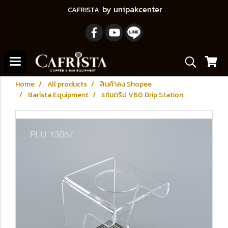
by unipakcenter
CAFRISTA
Home
All products
สินค้าลง Shopee
Barista Equipment
แท่นดริป V60 Drip Station