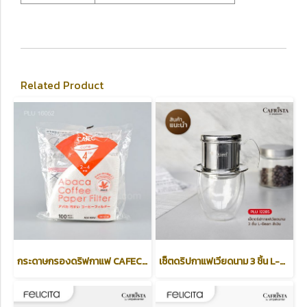
Related Product
กระดาษกรองดริฟกาแฟ CAFEC (สีขาว) Abaca Coffee Paper Filter ขนาด 4 CUP
เซ็ตดริปกาแฟเวียดนาม 3 ชิ้น L-Bean สีเงิน (Vietnamese Coffee Set)