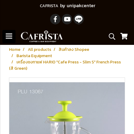
by unipakcenter
CAFRISTA
Home
All products
สินค้าลง Shopee
Barista Equipment
เครื่องชงกาแฟ HARIO "Cafe Press - Slim S" French Press
(สี Green)