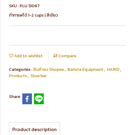
SKU : PLU 13067
ทำกาแฟได้ 1-2 cups | สีเขียว
Add to wishlist
Compare
Categories :
สินค้าลง Shopee
,
Barista Equipment
,
HARIO
,
Products
,
Slow bar
Share
Product description