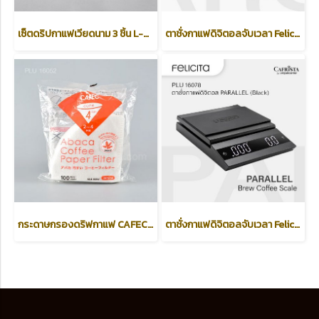
เซ็ตดริปกาแฟเวียดนาม 3 ชิ้น L-Bean สีเงิน (Vietnamese Coffee Set)
ตาชั่งกาแฟดิจิตอลจับเวลา Felicita รุ่น ARC /Espresso Scale/ Black
กระดาษกรองดริฟกาแฟ CAFEC (สีขาว) Abaca Coffee Paper Filter ขนาด 4 CUP
ตาชั่งกาแฟดิจิตอลจับเวลา Felicita รุ่น PARALLEL /Brew Coffee Scale/ Black