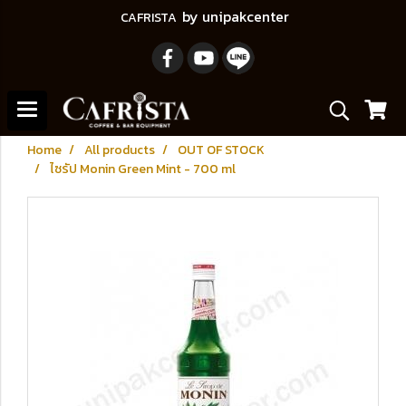
by unipakcenter
CAFRISTA
Home
All products
OUT OF STOCK
ไซรัป Monin Green Mint - 700 ml